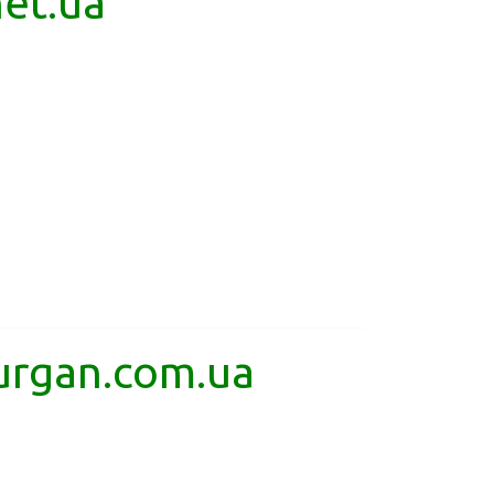
et.ua
urgan.com.ua