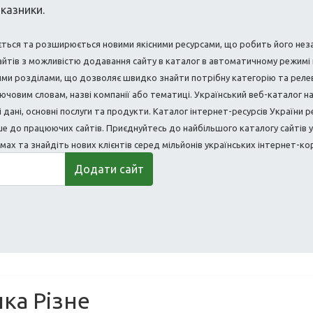
казники.
юється та розширюється новими якісними ресурсами, що робить його нез
айтів з можливістю додавання сайту в каталог в автоматичному режимі 
ми розділами, що дозволяє швидко знайти потрібну категорію та релев
ючовим словам, назві компанії або тематиці. Український веб-каталог 
 дані, основні послуги та продукти. Каталог інтернет-ресурсів України 
ше до працюючих сайтів. Приєднуйтесь до найбільшого каталогу сайті
ах та знайдіть нових клієнтів серед мільйонів українських інтернет-ко
Додати сайт
ика Різне