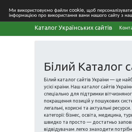
Ми використовуємо файли cookie, щоб персоналізувати в
інформацією про використання вами нашого сайту з наш
Каталог Українських сайтів
Конт
Білий Каталог с
Білий каталог сайтів України — це найб
усієї країни. Наш каталог сайтів Укра
спеціально для підтримки вітчизняног
покращення позицій у пошукових систе
легальні, корисні та актуальні ресурси
категорії: бізнес, освіта, медицина, т
швидко та просто — достатньо заповн
відвідувачам легко знаходити потрібн