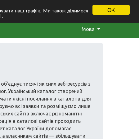
OK
ізувати наш трафік. Ми також ділимося
і.
Мова
об'єднує тисячі якісних веб-ресурсів з
лог. Український каталог створений
ати якісні посилання з каталогів для
еруємо всі заявки та розміщуємо лише
нських сайтів включає різноманітні
трація в каталозі сайтів проходить
ет каталог України допомагає
, а власникам сайтів — збільшувати