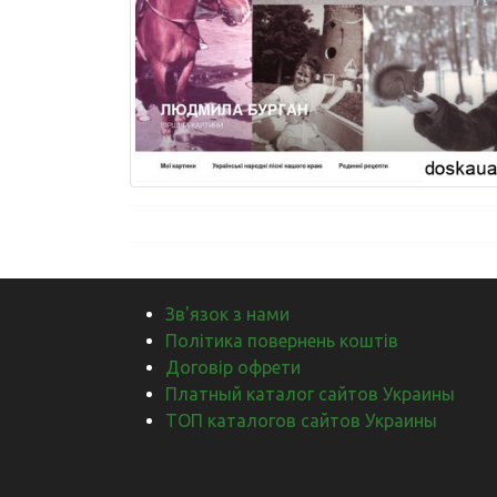
Зв'язок з нами
Політика повернень коштів
Договір офрети
Платный каталог сайтов Украины
ТОП каталогов сайтов Украины