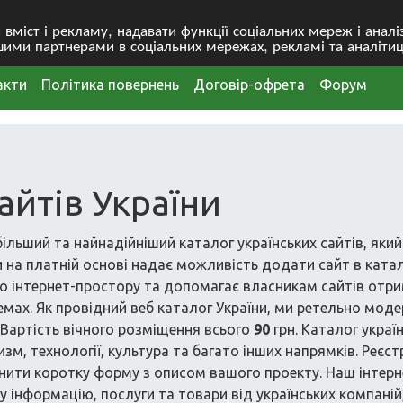
міст і рекламу, надавати функції соціальних мереж і анал
ими партнерами в соціальних мережах, рекламі та аналітиц
акти
Політика повернень
Договір-офрета
Форум
айтів України
ільший та найнадійніший каталог українських сайтів, який 
їни на платній основі надає можливість додати сайт в ката
о інтернет-простору та допомагає власникам сайтів отрим
мах. Як провідний веб каталог України, ми ретельно мод
. Вартість вічного розміщення всього
90
грн. Каталог украї
уризм, технології, культура та багато інших напрямків. Реєс
ити коротку форму з описом вашого проекту. Наш інтерн
у інформацію, послуги та товари від українських компаній