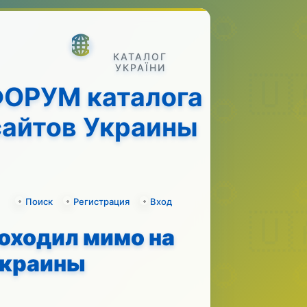
ОРУМ каталога
сайтов Украины
Поиск
Регистрация
Вход
оходил мимо на
Украины