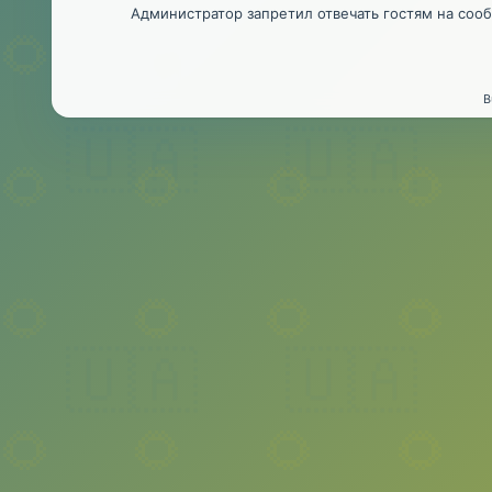
Администратор запретил отвечать гостям на соо
B