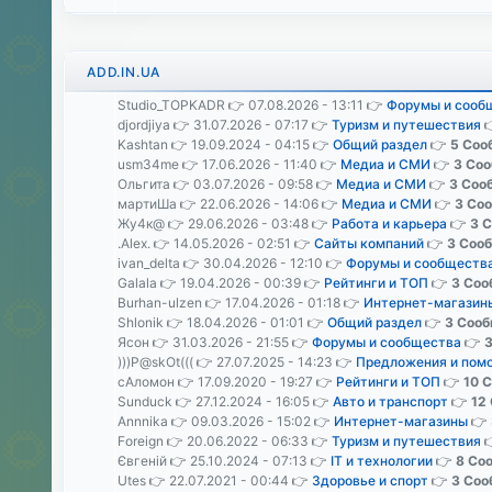
ADD.IN.UA
Studio_TOPKADR 👉 07.08.2026 - 13:11 👉
Форумы и сооб
djordjiya 👉 31.07.2026 - 07:17 👉
Туризм и путешествия
Kashtan 👉 19.09.2024 - 04:15 👉
Общий раздел
👉
5 Соо
usm34me 👉 17.06.2026 - 11:40 👉
Медиа и СМИ
👉
3 Со
Ольгита 👉 03.07.2026 - 09:58 👉
Медиа и СМИ
👉
3 Соо
мартиШа 👉 22.06.2026 - 14:06 👉
Медиа и СМИ
👉
3 Со
Жу4к@ 👉 29.06.2026 - 03:48 👉
Работа и карьера
👉
3 
.Alex. 👉 14.05.2026 - 02:51 👉
Сайты компаний
👉
3 Соо
ivan_delta 👉 30.04.2026 - 12:10 👉
Форумы и сообществ
Galala 👉 19.04.2026 - 00:39 👉
Рейтинги и ТОП
👉
3 Соо
Burhan-ulzen 👉 17.04.2026 - 01:18 👉
Интернет-магазин
Shlonik 👉 18.04.2026 - 01:01 👉
Общий раздел
👉
3 Сооб
Ясон 👉 31.03.2026 - 21:55 👉
Форумы и сообщества
👉
)))P@skOt((( 👉 27.07.2025 - 14:23 👉
Предложения и пом
сАломон 👉 17.09.2020 - 19:27 👉
Рейтинги и ТОП
👉
10 
Sunduck 👉 27.12.2024 - 16:05 👉
Авто и транспорт
👉
12
Annnika 👉 09.03.2026 - 15:02 👉
Интернет-магазины
👉
Foreign 👉 20.06.2022 - 06:33 👉
Туризм и путешествия
Євгеній 👉 25.10.2024 - 07:13 👉
IT и технологии
👉
8 Со
Utes 👉 22.07.2021 - 00:44 👉
Здоровье и спорт
👉
3 Соо