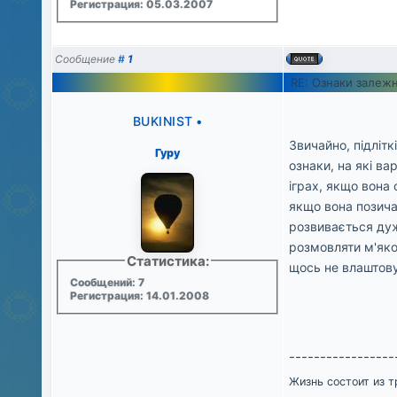
Регистрация: 05.03.2007
Сообщение
#
1
RE: Ознаки залежн
BUKINIST
•
Звичайно, підлітк
Гуру
ознаки, на які в
іграх, якщо вона
якщо вона позичає
розвивається дуж
розмовляти м'яко,
Статистика:
щось не влаштовує
Сообщений: 7
Регистрация: 14.01.2008
-----------------
Жизнь состоит из т