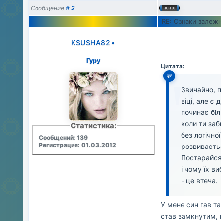
Сообщение
#
2
RE: Ознаки залежн
KSUSHA82
•
Гуру
Цитата:
Звичайно, п
віці, але є
починає біл
коли ти за
Статистика:
без логічно
Сообщений: 139
Регистрация: 01.03.2012
розвиваєть
Постарайся 
і чому їх в
- це втеча.
У мене син гав та
став замкнутим, в