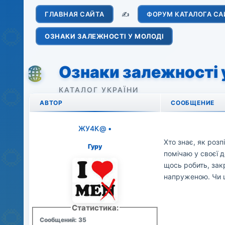
ГЛАВНАЯ САЙТА
✍️
ФОРУМ КАТАЛОГА СА
ОЗНАКИ ЗАЛЕЖНОСТІ У МОЛОДІ
Ознаки залежності 
АВТОР
СООБЩЕНИЕ
ЖУ4К@
•
Хто знає, як розп
Гуру
помічаю у своєї д
щось робить, зак
напруженою. Чи ц
Статистика:
Сообщений: 35