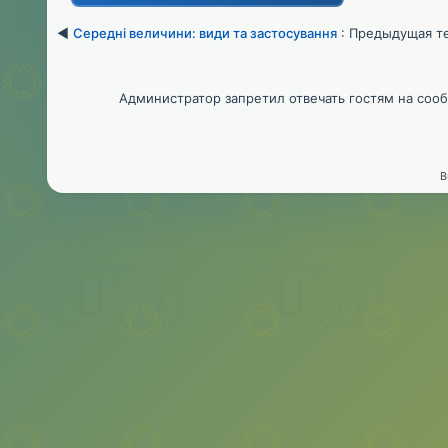
◄
Середні величини: види та застосування
: Предыдущая т
Администратор запретил отвечать гостям на соо
B