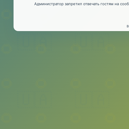
Администратор запретил отвечать гостям на соо
B